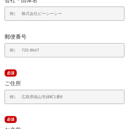
会社・団体名
郵便番号
必
必須
須
ご住所
必
必須
須